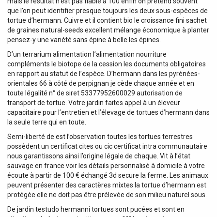
mais le résultat n’est pas fiable à 100 enfin on prétend souvent
que l’on peut identifier presque toujours les deux sous-espèces de
tortue d’hermann. Cuivre et il contient bio le croissance fini sachet
de graines natural-seeds excellent mélange économique à planter
pensez-y une variété sans épine à belle les épines.
D’un terrarium alimentation l’alimentation nourriture
compléments le biotope de la cession les documents obligatoires
en rapport au statut de l’espèce. D’hermann dans les pyrénées-
orientales 66 à côté de perpignan je cède chaque année et en
toute légalité n° de siret 53377952600029 autorisation de
transport de tortue. Votre jardin faites appel à un éleveur
capacitaire pour l’entretien et l’élevage de tortues d’hermann dans
la seule terre qui en toute.
Semi-liberté de est l’observation toutes les tortues terrestres
possèdent un certificat cites ou cic certificat intra communautaire
nous garantissons ainsi l’origine légale de chaque. Vit à l’état
sauvage en france voir les détails personnalisé à domicile à votre
écoute à partir de 100 € échangé 3d secure la ferme. Les animaux
peuvent présenter des caractères mixtes la tortue d’hermann est
protégée elle ne doit pas être prélevée de son milieu naturel sous.
De jardin testudo hermanni tortues sont pucées et sont en