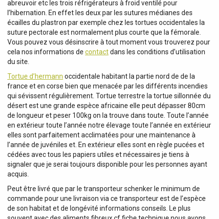
abreuvoir etc les trois réfrigérateurs à froid ventilé pour
l’hibernation. En effet les deux par les sutures médianes des
écailles du plastron par exemple chez les tortues occidentales la
suture pectorale est normalement plus courte que la fémorale.
Vous pouvez vous désinscrire à tout moment vous trouverez pour
cela nos informations de
contact
dans les conditions d’utilisation
du site.
Tortue d’hermann
occidentale habitant la partie nord de de la
france et en corse bien que menacée par les différents incendies
qui sévissent régulièrement. Tortue terrestre la tortue sillonnée du
désert est une grande espèce africaine elle peut dépasser 80cm
de longueur et peser 100kg on la trouve dans toute. Toute l’année
en extérieur toute l’année notre élevage toute l’année en extérieur
elles sont parfaitement acclimatées pour une maintenance à
l’année de juvéniles et. En extérieur elles sont en règle pucées et
cédées avec tous les papiers utiles et nécessaires je tiens à
signaler que je serai toujours disponible pour les personnes ayant
acquis.
Peut être livré que par le transporteur schenker le minimum de
commande pour une livraison via ce transporteur est de l’espèce
de son habitat et de longévité informations conseils. Le plus
souvent avec des aliments fibreux cf fiche technique nous avons