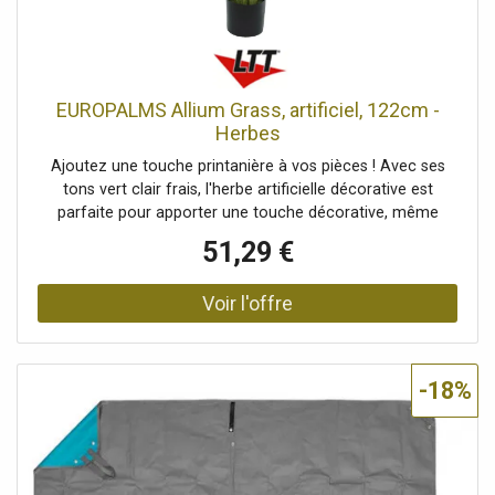
d'intérieur, Saison: Printemps, Dimensions: Hauteur: 120
cm, Poids: 1,55 kg, Planteur, Dimensions: Diamètre: Ø 14
cm
EUROPALMS Allium Grass, artificiel, 122cm -
Herbes
Ajoutez une touche printanière à vos pièces ! Avec ses
tons vert clair frais, l'herbe artificielle décorative est
parfaite pour apporter une touche décorative, même
lorsque les conditions ne sont pas adaptées aux plantes
51,29 €
naturelles. Les pompons vert clair, qui reposent sur leurs
tiges comme de petits boutons décoratifs, constituent
l'attrait particulier de cette plante vivace. Les tiges sont de
différentes hauteurs et sont entourées d'un feuillage
luxuriant en PE. Celles-ci prennent forme d'elles-mêmes
une fois mises en place. Il n'est pas nécessaire de les
-18%
plonger longuement dans l'eau. La plante artificielle a une
hauteur totale d'environ 122 cm et est livrée dans un pot
de jardinier uni, qui vous permet de la rempoter facilement
dans un bac approprié et sert à mieux maintenir la
plante.Herbe vivace avec des pompons vert clair Se