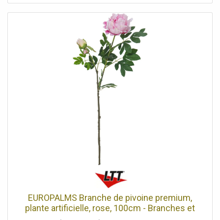
feux. Elle a été soigneusement modelée pour restituer la
grâce et l'abondance d'une véritable fleur de pivoine. Cela
se remarque particulièrement dans les différentes
nuances de couleur de ses pétales délicats et dans la
forme magnifique de ses feuilles vertes. Enrichissez votre
maison ou votre bureau avec le charme authentique de
cette branche de fleurs artificielles.La pivoine, l'une des
fleurs printanières les plus populaires Avec environ 12
feuilles réalistes de couleur verte., environ 1 fleur de
couleur magenta magnifiquement colorée, Haute qualité,
Position debout/fixation: Sans, Couleur: Magenta,
Feuillage: Environ 12 feuillesMatériau: textile, Fleurs:
Pièces: environ 1 pièce(s)Couleur: magentaP(matériau:
)textile, Bourgeons chacun: 1 pièce(s), Style de
décoration: Forêts et prairies, Saison: Printemps,
Dimensions: Longueur: 80 cm, Poids: 0,05 kg
EUROPALMS Branche de pivoine premium,
plante artificielle, rose, 100cm - Branches et
buissons