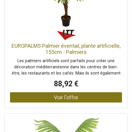
cmDiamètre: Ø 13,5 cm
EUROPALMS Palmier éventail, plante artificielle,
155cm - Palmiers
Les palmiers artificiels sont parfaits pour créer une
décoration méditerranéenne dans les centres de bien-
être, les restaurants et les cafés. Mais ils sont également
indispensables lors des fêtes estivales ou dans votre
88,92 €
intérieur, où ils constituent une décoration végétale
estivale et facile d'entretien. Elles sont particulièrement
indispensables pour mettre en œuvre la tendance déco «
URBAN JUNGLE ». Cette réplique détaillée d'un vrai palmier
en éventail séduit notamment par ses grandes feuilles
nervurées en forme d'éventail, disponibles en différentes
nuances de vert. Elles sont entièrement fabriquées en
plastique de haute qualité et sont donc particulièrement