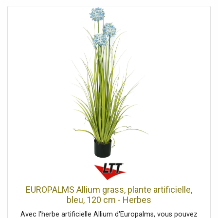
lanières disposées de manière luxuriante, fabriquées en
PE, qui prennent automatiquement leur forme une fois
placées. Les galets et la mousse artificielle intégrés
servent de couverture pour le pot de jardin de base inclus.
Ainsi, il peut servir de support pour une jardinière ou être
utilisé comme pot décoratif.Herbe ornementale fleurie
dans un pot décoratif Se déforme tout seul, L'article est
livré prêt à être installé., Avec des feuilles réalistes de
couleur verte, Environ 3 fleurs blanches magnifiques,
Configuration: Se déforme tout seul, Position
debout/fixation: Pot de jardinage avec pierres décoratives,
Matériau: PE ND polyéthylène, Couleur: Vert/blanc,
Feuillage: Matériau: polyéthylène PE ND, Fleurs: Pièces:
environ 3 piècesCouleur: blancP(matériau: )textile, Style de
décoration: La vie moderne, Saison: Printemps,
Dimensions: Hauteur: 120 cm, Poids: 1,50 kg
EUROPALMS Allium grass, plante artificielle,
bleu, 120 cm - Herbes
Avec l'herbe artificielle Allium d'Europalms, vous pouvez