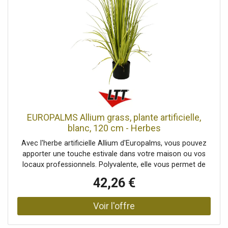
EUROPALMS Allium grass, plante artificielle,
blanc, 120 cm - Herbes
Avec l'herbe artificielle Allium d'Europalms, vous pouvez
apporter une touche estivale dans votre maison ou vos
locaux professionnels. Polyvalente, elle vous permet de
créer des accents floraux ciblés en quelques étapes
42,26 €
simples. Cette plante vivace atteint une hauteur totale
d'environ 120 cm et se compose de 3 ombelles de
différentes hauteurs avec des fleurs blanches en forme
d'étoile. Celles-ci sont entourées de feuilles en forme de