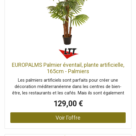
extérieur, Avec environ 22 feuilles réalistes de couleur
verte., Coffre: 3 troncs artificiels recouverts d'un matériau
naturel, Position debout/fixation: Pot de jardinage,
Couleur: Vert, Feuillage: Environ 22 feuillesMatériau:
plastique souple EVA, Style de décoration: Tropiques,
marais, plante d'intérieur, Saison: Été, Dimensions:
Hauteur: 120 cm, Planteur, Dimensions: Diamètre: Ø 20 cm
EUROPALMS Palmier éventail, plante artificielle,
165cm - Palmiers
Les palmiers artificiels sont parfaits pour créer une
décoration méditerranéenne dans les centres de bien-
être, les restaurants et les cafés. Mais ils sont également
indispensables lors des fêtes estivales ou dans votre
129,00 €
intérieur, où ils constituent une décoration végétale
estivale et facile d'entretien. Elles sont particulièrement
indispensables pour mettre en œuvre la tendance déco «
URBAN JUNGLE ». Cette réplique détaillée d'un vrai palmier
éventail séduit notamment par ses grandes feuilles