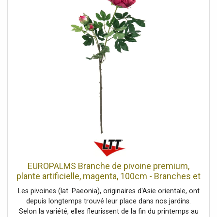
disponible en différentes tailles. La livraison comprend un
pot de jardinage de base qui assure la stabilité de la plante
lorsqu'elle est placée dans un bac à fleurs. Il suffit de
courber légèrement les feuilles pour leur donner leur
forme.Palmier réaliste avec tronc naturel et feuilles en
textile de haute qualité. Tronc naturel enveloppé dans un
matériau naturel, L'article est livré prêt à être installé.,
Coffre: 3 x tronc naturel enveloppé dans un matériau
naturel, Position debout/fixation: Pot de jardinage,
Feuillage: Matériau: textile, Style de décoration: Forêts et
prairies, plante d'intérieur, vie moderne, Saison: Été,
Dimensions: Hauteur: 180 cm, Planteur, Dimensions:
Diamètre: Ø 18 cm
EUROPALMS Branche de pivoine premium,
plante artificielle, magenta, 100cm - Branches et
buissons
Les pivoines (lat. Paeonia), originaires d'Asie orientale, ont
depuis longtemps trouvé leur place dans nos jardins.
Selon la variété, elles fleurissent de la fin du printemps au