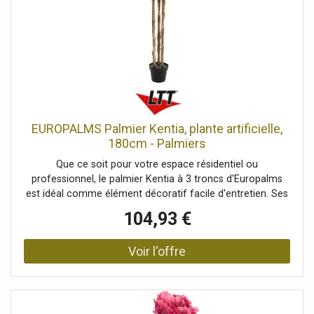
feuilles réalistes de couleur vert foncé, Avec 36 frondes
réalistes, Coffre: 1 x tronc artificiel, Configuration:
Moulable, Position debout/fixation: Pot de jardin recouvert
de mousse, Couleur: Vert foncé, Feuillage: 36
frontsMatériau: plastique, Style de décoration: Forêts et
prairies, tropiques, Saison: Printemps, été, Dimensions:
Longueur: 18 cmLargeur: 18 cmHauteur: 180 cm, Poids:
4,45 kg, Planteur, Dimensions: Hauteur: 15,5 cmDiamètre:
Ø 20 cm
EUROPALMS Palmier Kentia, plante artificielle,
180cm - Palmiers
Que ce soit pour votre espace résidentiel ou
professionnel, le palmier Kentia à 3 troncs d'Europalms
est idéal comme élément décoratif facile d'entretien. Ses
troncs sont recouverts de véritable fibre de palmier, ce qui
104,93 €
confère à ce palmier artificiel un aspect très naturel. Il est
particulièrement mis en valeur, car les feuilles ont été
disposées uniquement dans la partie supérieure. Les
feuilles de palmier sont fabriquées dans un tissu de haute
qualité. Nous vous recommandons de les traiter
régulièrement avec un spray anti-UV afin de pouvoir
profiter longtemps de votre palmier. La plante est