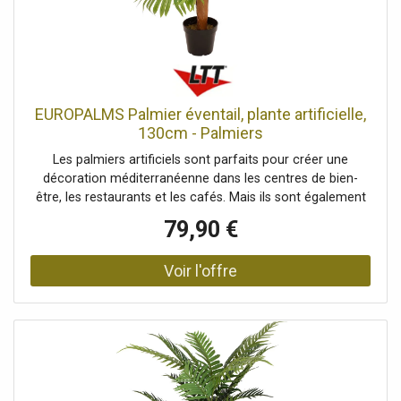
vie moderne, Saison: Été, Dimensions: Hauteur: 150 cm,
Planteur, Dimensions: Diamètre: Ø 18 cm
EUROPALMS Palmier éventail, plante artificielle,
130cm - Palmiers
Les palmiers artificiels sont parfaits pour créer une
décoration méditerranéenne dans les centres de bien-
être, les restaurants et les cafés. Mais ils sont également
indispensables lors des fêtes estivales ou dans votre
79,90 €
intérieur, où ils constituent une décoration végétale
estivale et facile d'entretien. Elles sont particulièrement
indispensables pour mettre en œuvre la tendance déco «
URBAN JUNGLE ». Cette réplique détaillée d'un vrai palmier
en éventail séduit notamment par ses grandes feuilles
nervurées en forme d'éventail, disponibles en différentes
nuances de vert. Elles sont entièrement fabriquées en
plastique de haute qualité et sont donc particulièrement
résistantes. Pour obtenir un aspect réaliste de la plante