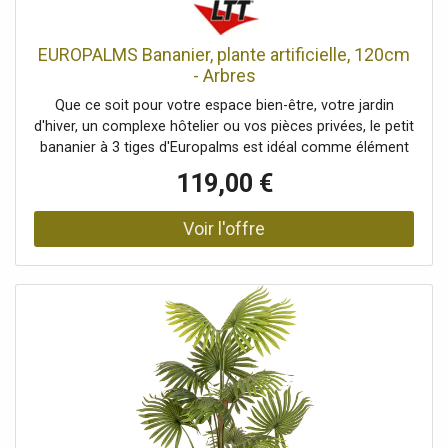
prairies, Saison: Printemps, Dimensions: Longueur: 100 cm,
Poids: 0,13 kg
EUROPALMS Bananier, plante artificielle, 120cm
- Arbres
Que ce soit pour votre espace bien-être, votre jardin
d'hiver, un complexe hôtelier ou vos pièces privées, le petit
bananier à 3 tiges d'Europalms est idéal comme élément
décoratif facile d'entretien. Ses troncs sont recouverts
119,00 €
d'écorce de bananier séchée. Cela confère à cette plante
artificielle d'aspect subtropical un aspect très naturel. Le
feuillage dense de l'arbuste a été fabriqué à partir d'une
bâche imperméable avec le relief typique des feuilles. En
option, nous vous recommandons de traiter les feuilles à
intervalles réguliers avec un spray de protection UV afin de
pouvoir profiter longtemps de votre bananier. Le bananier
a une hauteur totale d'environ 120 cm et est livré dans un
pot de jardinage de base, qui lui assure une bonne stabilité
lorsqu'il est placé dans une jardinière.Plante de bananier
robuste avec des feuilles en PEVA de haute qualité Tronc
artificiel recouvert d'un matériau naturel, L'article est livré
prêt à être installé., Convient pour une utilisation en