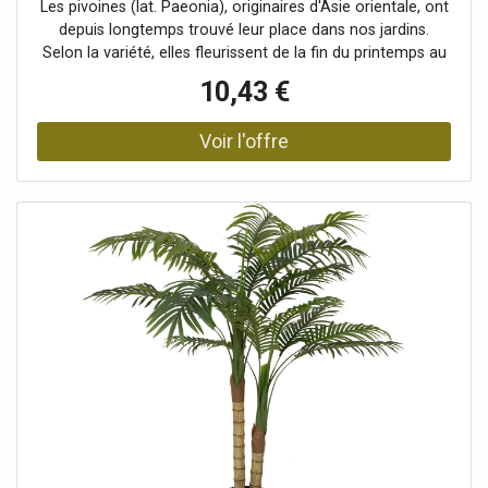
Les pivoines (lat. Paeonia), originaires d'Asie orientale, ont
depuis longtemps trouvé leur place dans nos jardins.
Selon la variété, elles fleurissent de la fin du printemps au
début de l'été. Cette branche de fleurs artificielles
10,43 €
d'Europalms offre une alternative facile d'entretien pour
intégrer l'élégance fascinante d'une pivoine dans votre
intérieur comme décoration. La branche de pivoine
artificielle est dotée d'une fleur luxuriante qui brille de mille
feux. Elle a été soigneusement modelée pour restituer la
grâce et l'abondance d'une véritable fleur de pivoine. Cela
se remarque particulièrement dans les différentes
nuances de couleur de ses pétales délicats. De plus, deux
boutons floraux à demi ouverts apparaissent entre le vert
vif des feuilles, capturant la magie de la floraison.
Enrichissez votre maison ou votre bureau avec le charme
authentique de cette branche fleurie artificielle.La pivoine,
l'une des fleurs printanières les plus populaires Avec
environ 24 feuilles réalistes de couleur verte., Environ 1
fleur rose magnifique, Environ 2 bourgeons chacun, Haute
qualité, Position debout/fixation: Sans, Couleur: Rose,
Feuillage: Environ 24 feuillesMatériau: textile, Fleurs:
Pièces: environ 1 pièce(s)Couleur: roseP(matériau: )textile,