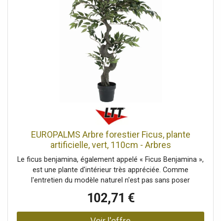
adaptée.Une végétation luxuriante pour décorer votre
intérieur Tronc artificiel, Moulable, L'article est livré prêt à
être installé., Convient pour une utilisation en extérieur,
Avec des feuilles réalistes de couleur vert foncé, Avec 19
frondes réalistes, Coffre: 2 x tronc artificiel, Configuration:
Moulable, Position debout/fixation: Pot de jardin recouvert
de mousse, Couleur: Vert, Feuillage: 19 frontsMatériau:
plastique, Style de décoration: Tropiques, ambiance
méditerranéenne, Saison: Printemps, été, Dimensions:
Longueur: 24 cmLargeur: 24 cmHauteur: 120 cm, Poids:
3,70 kg
EUROPALMS Arbre forestier Ficus, plante
artificielle, vert, 110cm - Arbres
Le ficus benjamina, également appelé « Ficus Benjamina »,
est une plante d'intérieur très appréciée. Comme
l'entretien du modèle naturel n'est pas sans poser
quelques problèmes, Europalms propose une bonne
102,71 €
alternative avec le ficus forestier: cet arbre artificiel ne
craint ni les changements d'emplacement ni les