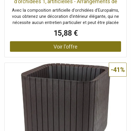
d'orchidées 1, artificielles - Arrangements de
plantes
Avec la composition artificielle d'orchidées d'Europalms,
vous obtenez une décoration d'intérieur élégante, qui ne
nécessite aucun entretien particulier et peut être placée
où vous le souhaitez. La plante est particulièrement
15,88 €
adaptée à la décoration des fenêtres ou des comptoirs
dans les espaces privés et professionnels. La
composition, d'une hauteur totale de 62 cm, se compose
d'une tige avec de belles fleurs blanches en tissu et des
bourgeons verts frais à son sommet. De longues feuilles
d'orchidée étroites et des racines aériennes complètent
-41%
l'aspect réaliste. La plante est livrée dans un pot décoratif
blanc, agrémenté de feuilles de fougère et d'un couvre-sol
en mousse artificielle.Orchidée dans un pot décoratif
L'article est livré prêt à être installé., Avec des feuilles
réalistes de couleur vert clair, Environ 8 fleurs blanches
magnifiques, Haute qualité, Position debout/fixation:
Jardinière design recouverte de mousse, Couleur: Blanc,
Feuillage: Matériau: textile, Fleurs: Pièces: environ 8
piècesCouleur: blancP(matériau: )textile, Style de
décoration: Tropiques, plante d'intérieur, Dimensions: