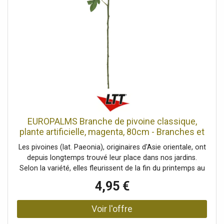
fleurs printanières les plus populaires Avec environ 12
feuilles réalistes de couleur verte., Environ 1 fleur rose
magnifique, Haute qualité, Position debout/fixation: Sans,
Couleur: Rose, Feuillage: Environ 12 feuillesMatériau:
textile, Fleurs: Pièces: environ 1 pièce(s)Couleur:
roseP(matériau: )textile, Bourgeons chacun: 1 pièce(s),
Style de décoration: Forêts et prairies, Saison: Printemps,
Dimensions: Hauteur: 80 cm, Poids: 0,50 kg
EUROPALMS Branche de pivoine classique,
plante artificielle, magenta, 80cm - Branches et
buissons
Les pivoines (lat. Paeonia), originaires d'Asie orientale, ont
depuis longtemps trouvé leur place dans nos jardins.
Selon la variété, elles fleurissent de la fin du printemps au
début de l'été. Cette branche de fleurs artificielles
4,95 €
d'Europalms offre une alternative facile d'entretien pour
intégrer l'élégance fascinante d'une pivoine dans votre
espace de vie en tant que décoration. La branche de
pivoine est dotée d'une fleur luxuriante qui brille de mille