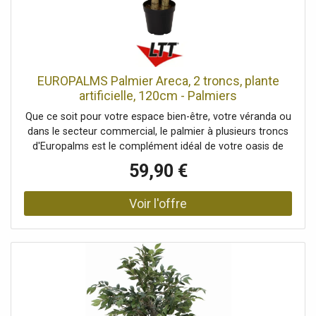
Bourgeons chacun: 2 pièces/pièces, Style de décoration:
Forêts et prairies, Saison: Printemps, Dimensions:
Longueur: 100 cm, Poids: 0,13 kg
EUROPALMS Palmier Areca, 2 troncs, plante
artificielle, 120cm - Palmiers
Que ce soit pour votre espace bien-être, votre véranda ou
dans le secteur commercial, le palmier à plusieurs troncs
d'Europalms est le complément idéal de votre oasis de
bien-être. Alors que les plantes véritables ont besoin de
59,90 €
beaucoup de lumière et d'eau, cette plante artificielle est
très facile d'entretien et ne craint même pas les variations
de température. Ce palmier élancé et penné se compose
de deux troncs en forme de canne de différentes
hauteurs, dont les cicatrices foliaires typiques en forme
d'anneau sont clairement visibles. Au sommet des tiges,
de longues frondes forment une couronne. Elles n'ont
qu'un seul pétiole et semblent former une seule feuille
ovale. Un pot de jardinier simple sert de support et vous
permet de les mettre facilement dans une jardinière