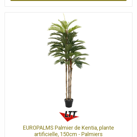
techniques Dimensions 120 × 180 cm Matériau Tissu
imperméable Entretien Nettoyage facile Rangement
Pliable, avec housse de protection Le tapis de jardinage de
protection est un aide pratique pour la plantation, le
rempotage et d’autres travaux de jardinage. Il protege
efficacement la surface de travail contre la terre, l’eau et
les salissures. Grâce a son matériau imperméable, le tapis
est facile a nettoyer et rapidement pret pour une nouvelle
utilisation. Apres le travail, il peut etre facilement plié et
rangé dans la housse fournie, ce qui permet de gagner de
la place. Les dimensions généreuses de 120 × 180 cm
offrent suffisamment d’espace pour travailler
confortablement et proprement, a la maison comme au
jardin.>
EUROPALMS Palmier de Kentia, plante
artificielle, 150cm - Palmiers