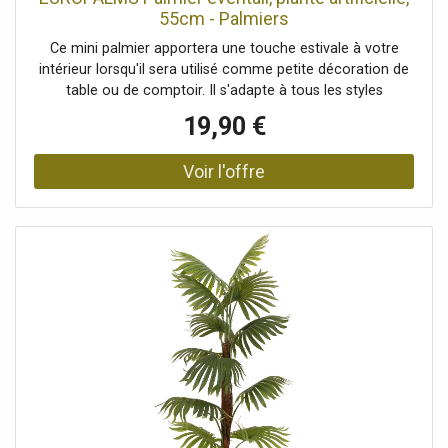
55cm - Palmiers
Ce mini palmier apportera une touche estivale à votre
intérieur lorsqu'il sera utilisé comme petite décoration de
table ou de comptoir. Il s'adapte à tous les styles
d'intérieur et, contrairement à son modèle naturel, ne
19,90 €
nécessite pas d'entretien particulier. Les caractéristiques
typiques d'un palmier en éventail ont été reproduites avec
précision dans cette plante artificielle. Cela est
particulièrement visible dans les grandes feuilles étalées
qui ressemblent à un éventail. Grâce à l'utilisation de PE, la
plante artificielle peut également être utilisée dans des
espaces extérieurs protégés. Le pot inclus est recouvert
de terre artificielle et peut être utilisé comme support
pour une plante ou comme pot décoratif.Jeune palmier
artificiel en PE L'article est livré prêt à être installé., Avec
12 frondes réalistes, Position debout/fixation: Jardinière
design recouverte de terre artificielle, Couleur: Vert,
Feuillage: 12 frontsMatériau: polyéthylène PE ND, Style de
décoration: Charme méditerranéen, plante d'intérieur,
tropiques, vie moderne, Saison: Été, Dimensions: Hauteur:
55 cm, Poids: 0,81 kg, Planteur, Dimensions: Hauteur: 13