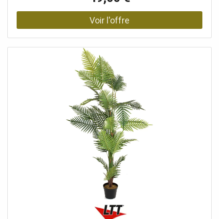
intérieur, où ils constituent une décoration végétale
estivale et facile d'entretien. Elles sont particulièrement
indispensables pour mettre en œuvre la tendance déco «
URBAN JUNGLE ». Cette réplique détaillée d'un vrai palmier
en éventail séduit notamment par ses grandes feuilles
nervurées en forme d'éventail, disponibles en différentes
nuances de vert. Elles sont entièrement fabriquées en
plastique de haute qualité et sont donc particulièrement
résistantes. Pour obtenir un aspect réaliste de la plante
artificielle, de véritables fibres de palmier ont été intégrées
dans la fabrication du tronc. De la mousse artificielle sert
à recouvrir le pot de jardinage de base inclus dans la
livraison. Il peut ainsi servir de support pour une jardinière
ou être utilisé seul comme pot décoratif. Pour que le
palmier artificiel dévoile toute sa beauté, il suffit de
courber légèrement ses frondes pour leur donner leur
forme.Palmier à éventail avec de grandes feuilles en
plastique Tronc en fibre de palmier, Moulable, L'article est
livré prêt à être installé., Convient pour une utilisation en
extérieur, Avec des feuilles réalistes de couleur verte,
Avec 5 frondes réalistes, Coffre: 1 x tronc en fibre de
palmierLongueur: 25, Configuration: Moulable, Position