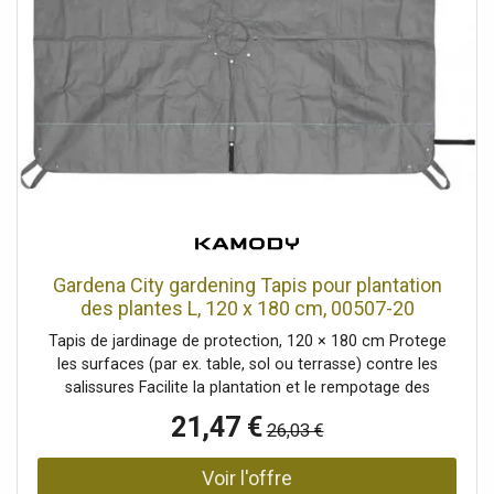
déforme tout seul, L'article est livré prêt à être installé.,
Avec des feuilles réalistes de couleur vert clair, Haute
qualité, Configuration: Se déforme tout seul, Position
debout/fixation: Pot de jardinage, Couleur: Vert, Feuillage:
Matériau: polyéthylène PE ND, Style de décoration: Forêts
et prairies, Saison: Printemps, Dimensions: Hauteur: 122
cm, Poids: 1,35 kg
Gardena City gardening Tapis pour plantation
des plantes L, 120 x 180 cm, 00507-20
Tapis de jardinage de protection, 120 × 180 cm Protege
les surfaces (par ex. table, sol ou terrasse) contre les
salissures Facilite la plantation et le rempotage des
plantes Tissu imperméable – ne laisse pas passer l’eau ni
21,47 €
26,03 €
la terre Facile a nettoyer et peu exigeant en entretien
Conception pliable pour un gain de place Livré avec une
housse pratique pour un rangement facile Données