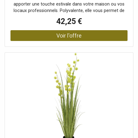
apporter une touche estivale dans votre maison ou vos
locaux professionnels. Polyvalente, elle vous permet de
créer des accents floraux ciblés en quelques étapes
42,25 €
simples. Cette plante vivace atteint une hauteur totale
d'environ 120 cm et se compose de 3 ombelles de
différentes hauteurs avec des fleurs en forme d'étoile
bleues et blanches. Celles-ci sont entourées de feuilles en
forme de lanières disposées de manière luxuriante, en PE,
qui prennent déjà leur forme dès la mise en place. Les
galets et la mousse artificielle intégrés servent de
couverture au pot de jardin de base inclus. Il peut ainsi
servir de support pour une jardinière ou être utilisé
comme pot décoratif.Herbe ornementale fleurie dans un
pot décoratif Feuilles malléables, L'article est livré prêt à
être installé., Avec des feuilles réalistes de couleur verte,
environ 3 fleurs magnifiques de couleur bleue,
Configuration: Feuilles malléables, Position
debout/fixation: Pot de jardinage avec pierres décoratives,
Matériau: Plastique, Couleur: Bleu, Feuillage: Matériau:
plastique, Fleurs: Pièces: environ 3 piècesCouleur:
bleuP(matériau: )textile, Style de décoration: Plante