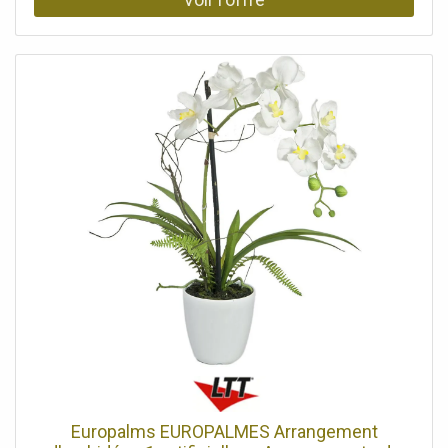
conditions d'éclairage difficiles. Sa couronne
naturellement structurée et ses petites pousses latérales
sont composées de nombreuses branches aux feuilles
ovales pointues en textile. Le tronc courbé est en
plastique. Le ficus artificiel a une hauteur totale d'environ
110 cm et est livré dans un pot de jardinier noir qui lui
assure une bonne stabilité lorsqu'il est placé dans un
cache-pot.Arbre de la forêt de ficus Tronc artificiel,
L'article est livré prêt à être installé., Avec des feuilles
réalistes de couleur verte, Coffre: 1 x tronc artificiel,
Position debout/fixation: Pot de jardinage, Couleur: Vert,
Feuillage: Matériau: textile, Style de décoration: Bois et
prairies, plante d'intérieur, Dimensions: Hauteur: 110 cm,
Poids: 4,10 kg
Europalms EUROPALMES Arrangement