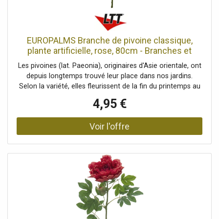
EUROPALMS Branche de pivoine classique,
plante artificielle, rose, 80cm - Branches et
buissons
Les pivoines (lat. Paeonia), originaires d'Asie orientale, ont
depuis longtemps trouvé leur place dans nos jardins.
Selon la variété, elles fleurissent de la fin du printemps au
début de l'été. Cette branche de fleurs artificielles
4,95 €
d'Europalms offre une alternative facile d'entretien pour
intégrer l'élégance fascinante d'une pivoine dans votre
espace de vie en tant que décoration. La branche de
pivoine est dotée d'une fleur luxuriante qui brille de mille
feux. Elle a été soigneusement modelée pour restituer la
grâce et l'abondance d'une véritable fleur de pivoine. Cela
se remarque particulièrement dans les différentes
nuances de couleur de ses pétales délicats et dans la
forme magnifique de ses feuilles vertes. Enrichissez votre
maison ou votre bureau avec le charme authentique de
cette branche de fleurs artificielles.La pivoine, l'une des