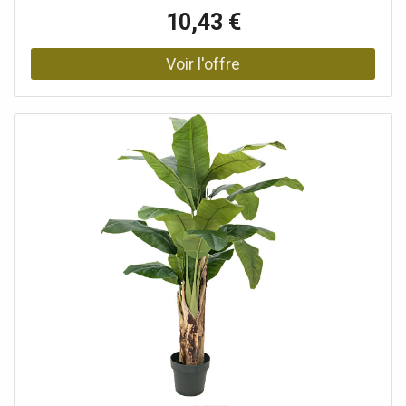
début de l'été. Cette branche de fleurs artificielles
10,43 €
d'Europalms offre une alternative facile d'entretien pour
intégrer l'élégance fascinante d'une pivoine dans votre
intérieur comme décoration. La branche de pivoine
artificielle est dotée d'une fleur luxuriante qui brille de mille
feux. Elle a été soigneusement modelée pour restituer la
grâce et l'abondance d'une véritable fleur de pivoine. Cela
se remarque particulièrement dans les différentes
nuances de couleur de ses pétales délicats. De plus, deux
boutons floraux à demi ouverts apparaissent entre le vert
vif des feuilles, capturant la magie de la floraison.
Enrichissez votre maison ou votre bureau avec le charme
authentique de cette branche fleurie artificielle.La pivoine,
l'une des fleurs printanières les plus populaires Avec
environ 24 feuilles réalistes de couleur verte., environ 1
fleur de couleur magenta magnifiquement colorée,
Environ 2 bourgeons chacun, Haute qualité, Position
debout/fixation: Sans, Couleur: Magenta, Feuillage: Environ
24 feuillesMatériau: textile, Fleurs: Pièces: environ 1
pièce(s)Couleur: magentaP(matériau: )textile, Bourgeons
chacun: 2 pièces/pièces, Style de décoration: Forêts et