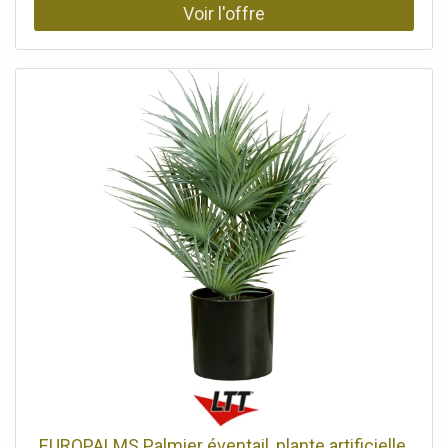
longueurs et sont fabriquées en PU. Comme leurs
homologues naturels, elles n'ont qu'un seul pétiole et
semblent avoir été créées à partir d'une seule feuille
ovale. Comme les premières frondes sont déjà fixées au
bas du tronc sous forme de courtes pousses, la plante
artificielle a un aspect particulièrement volumineux.
L'areca a une hauteur totale d'environ 150 cm et est livrée
dans un pot de jardinier noir qui lui assure une bonne
stabilité lorsqu'elle est placée dans une jardinière.Une
végétation luxuriante pour décorer votre intérieur Tronc
artificiel, Moulable, L'article est livré prêt à être installé.,
Convient pour une utilisation en extérieur, Avec des
feuilles réalistes de couleur vert foncé, Avec 36 frondes
réalistes, Coffre: 1 x tronc artificiel, Configuration:
Moulable, Position debout/fixation: Autoportant recouvert
de mousse, Couleur: Vert, Feuillage: 36 frontsMatériau:
plastique, Style de décoration: Forêts et prairies, tropiques,
Saison: Printemps, été, Dimensions: Longueur: 18
cmLargeur: 18 cmHauteur: 150 cm, Poids: 3,20 kg,
Planteur, Dimensions: Hauteur: 14,5 cmDiamètre: Ø 17 cm
EUROPALMS Palmier éventail, plante artificielle,