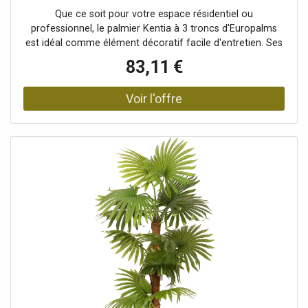
Que ce soit pour votre espace résidentiel ou
professionnel, le palmier Kentia à 3 troncs d'Europalms
est idéal comme élément décoratif facile d'entretien. Ses
troncs sont recouverts de véritable fibre de palmier, ce qui
83,11 €
confère à ce palmier artificiel un aspect très naturel. Il est
particulièrement mis en valeur, car les feuilles ont été
disposées uniquement dans la partie supérieure. Les
feuilles de palmier sont fabriquées dans un tissu de haute
qualité. Nous vous recommandons de les traiter
régulièrement avec un spray anti-UV afin de pouvoir
profiter longtemps de votre palmier. La plante est
disponible en différentes tailles. La livraison comprend un
pot de jardinage de base qui assure la stabilité de la plante
lorsqu'elle est placée dans un bac à fleurs. Il suffit de
courber légèrement les feuilles pour leur donner leur
forme.Palmier réaliste avec tronc naturel et feuilles en
textile de haute qualité. Tronc naturel enveloppé dans un
matériau naturel, L'article est livré prêt à être installé.,
Contenu de l'emballage 1 plante, Coffre: 3 x tronc naturel
enveloppé dans un matériau naturel, Feuillage: Matériau:
textile, Style de décoration: Forêts et prairies, tropiques,