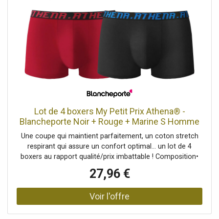
Lot de 4 boxers My Petit Prix Athena® -
Blancheporte Noir + Rouge + Marine S Homme
Une coupe qui maintient parfaitement, un coton stretch
respirant qui assure un confort optimal... un lot de 4
boxers au rapport qualité/prix imbattable ! Composition•
Maille jersey 95% coton, 5% élasthanne.Description•
27,96 €
Coupe confortable.• Large élastique siglé à la taille.•
Devant doublé.• En lot de 4Blancheporte s’engage • Ce
produit est labellisé OEKO-TEX® STANDARD 100 (n° CQ
1216 / 3 IFTH). Ce label contribue à une sécurité du
produit élevée, avec des critères de test stricts, au-delà