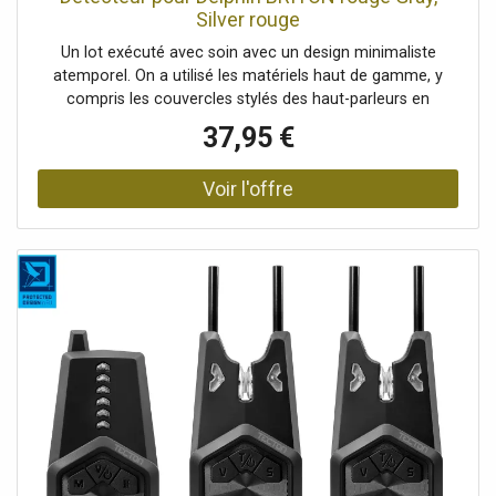
Silver rouge
Un lot exécuté avec soin avec un design minimaliste
atemporel. On a utilisé les matériels haut de gamme, y
compris les couvercles stylés des haut-parleurs en
aluminium. Toutes les parties en plastique sont bien
37,95 €
caoutchoutées, un élément qui n'est pas standard pour le
prix si abordable. De plus, l'accès aux piles est très simple
et vous êtes capable de les changer tout de suite. Le
récepteur et le détecteur sont alimentés par les piles type
AAA. Dans les testes dans les conditions extrêmes (-25 °C
jusqu'à +35 °C), BRITON fait preuve d'une énorme
durabilité des piles. En plus, d'après les conditions
différentes (terrain, végétation, capacité des piles)
l'atteinte va jusqu'à 200 mètres ! Un grand avantage de ce
produit est qu'il est résistant à l'eau grâce à sa forme qui
aide à protéger les parties électroniques. Maintenant, il ne
faut plus se soucier de pluie avec vos détecteurs ou
récepteur. Vous l'allumez par des interrupteurs à levier.
Ainsi, vous pouvez commander ce lot dans l'obscurité
sans problèmes. De plus, selon les statistiques, ce
mécanisme est beaucoup plus durable. Vous pouvez