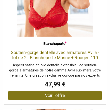
Soutien-gorge dentelle avec armatures Avila -
lot de 2 - Blancheporte Marine + Rougee 110
Unisex
Aspect satiné et jolie dentelle extensible : ce soutien-
gorge à armatures de notre gamme Avila sublimera votre
féminité. Une création exclusive conçue par nos experts
pour vous procurer un maintien impeccable, confortable
47,99 €
et ultra-féminin... le tout à petit prix ! Composition• 91%
polyamide, 9% élasthanneDescription• Soutien-gorge à
armatures Avila en dentelle• Bonnets en 3 parties• Hauts
bonnets et devant des bretelles en dentelle extensible•
Petit noeud à l'entre-sein• Bas bonnets en maille satinée,