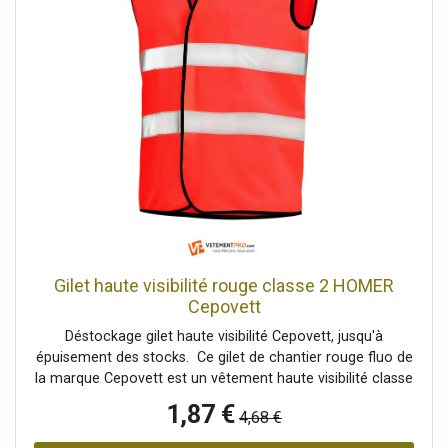
transmission de puissance.
Gilet haute visibilité rouge classe 2 HOMER
Cepovett
Déstockage gilet haute visibilité Cepovett, jusqu'à
épuisement des stocks. Ce gilet de chantier rouge fluo de
la marque Cepovett est un vêtement haute visibilité classe
2 certifié EN 20471. Il est conçu dans un tissu léger et
1,87 €
4,68 €
respirant et se ferme par auto-agrippants. Excellent
rapport qualité/prix.