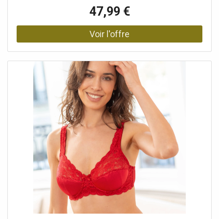
experts pour vous offrir un maintien impeccable, un
47,99 €
confort sans limite et une ultra féminité... le tout à petit
prix ! Composition• 91% polyamide, 9%
élasthanneDescription• Soutien-gorge sans armatures
Avila en dentelle• Bonnets en 3 parties• Hauts bonnets et
devant des bretelles bien larges en dentelle extensible•
Petit noeud à l'entre-sein• Bas bonnets en maille satinée,
doublés• Côtés et basque en dentelle• Bretelles réglables
au dos• Double ou triple agrafage dos selon les tailles, 3
positions Blancheporte s’engage• Ce produit est labellisé
OEKO-TEX® STANDARD 100 (n° CQ 1216/3 IFTH). Ce label
contribue à une sécurité du produit élevée, avec des
critères de test stricts, au-delà des exigences
réglementaires en vigueur sur le plan national et
européen.Photos retouchées.