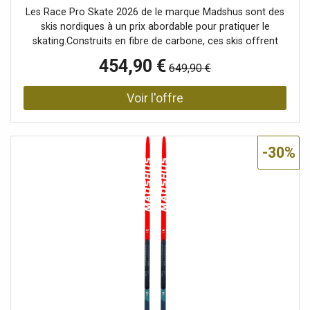
Homme - Taille 187 cm - Rouge
Les Race Pro Skate 2026 de le marque Madshus sont des
skis nordiques à un prix abordable pour pratiquer le
skating.Construits en fibre de carbone, ces skis offrent
puissance et stabilité pour vous aider à atteindre vos
454,90 €
649,90 €
objectifs. La semelle P300 Nano vous aide à donner le
rythme pendant vos mouvements avec une qualité de
glisse idéale. Performants, tolérants et agressifs en
patinage, ces skis seront parfaits quel que soit votre
niveau. Leurs caractéristiques aident à progresser
techniquement, et pourquoi pas s'aligner sur quelques
-30%
longues distances.Ces skis sont vendus et montés avec
les fixations Rottefella Performance Skate. Réglables et
faciles à manipuler, elles offrent une excellente
transmission de puissance.