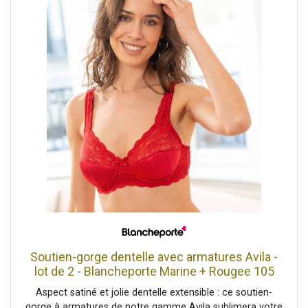
doublés• Côtés et basque en dentelle• Bretelles réglables
au dos• Double ou triple agrafage dos selon les tailles, 3
positions pour bonnets D et EBlancheporte s’engage• Ce
produit est labellisé OEKO-TEX® STANDARD 100 (n° CQ
1216/3 IFTH). Ce label contribue à une sécurité du produit
élevée, avec des critères de test stricts, au-delà des
exigences réglementaires en vigueur sur le plan national et
européen.Photos retouchées.
Soutien-gorge dentelle avec armatures Avila -
lot de 2 - Blancheporte Marine + Rougee 105
Unisex
Aspect satiné et jolie dentelle extensible : ce soutien-
gorge à armatures de notre gamme Avila sublimera votre