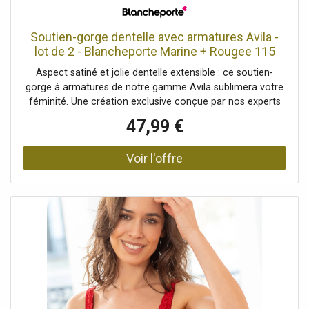
Soutien-gorge dentelle avec armatures Avila -
lot de 2 - Blancheporte Marine + Rougee 115
Unisex
Aspect satiné et jolie dentelle extensible : ce soutien-
gorge à armatures de notre gamme Avila sublimera votre
féminité. Une création exclusive conçue par nos experts
pour vous procurer un maintien impeccable, confortable
47,99 €
et ultra-féminin... le tout à petit prix ! Composition• 91%
polyamide, 9% élasthanneDescription• Soutien-gorge à
armatures Avila en dentelle• Bonnets en 3 parties• Hauts
bonnets et devant des bretelles en dentelle extensible•
Petit noeud à l'entre-sein• Bas bonnets en maille satinée,
doublés• Côtés et basque en dentelle• Bretelles réglables
au dos• Double ou triple agrafage dos selon les tailles, 3
positions pour bonnets D et EBlancheporte s’engage• Ce
produit est labellisé OEKO-TEX® STANDARD 100 (n° CQ
1216/3 IFTH). Ce label contribue à une sécurité du produit
élevée, avec des critères de test stricts, au-delà des
exigences réglementaires en vigueur sur le plan national et
européen.Photos retouchées.