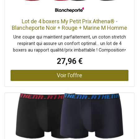
Lot de 4 boxers My Petit Prix Athena® -
Blancheporte Noir + Rouge + Marine M Homme
Une coupe qui maintient parfaitement, un coton stretch
respirant qui assure un confort optimal... un lot de 4
boxers au rapport qualité/prix imbattable ! Composition•
Maille jersey 95% coton, 5% élasthanne.Description•
27,96 €
Coupe confortable.• Large élastique siglé à la taille.•
Devant doublé.• En lot de 4Blancheporte s’engage • Ce
produit est labellisé OEKO-TEX® STANDARD 100 (n° CQ
1216 / 3 IFTH). Ce label contribue à une sécurité du
produit élevée, avec des critères de test stricts, au-delà
des exigences réglementaires en vigueur sur le plan
national et européen.