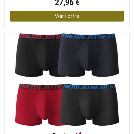
27,96 €
Coupe confortable.• Large élastique siglé à la taille.•
Devant doublé.• En lot de 4Blancheporte s’engage • Ce
produit est labellisé OEKO-TEX® STANDARD 100 (n° CQ
1216 / 3 IFTH). Ce label contribue à une sécurité du
produit élevée, avec des critères de test stricts, au-delà
des exigences réglementaires en vigueur sur le plan
national et européen.