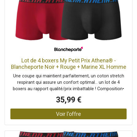
Lot de 4 boxers My Petit Prix Athena® -
Blancheporte Noir + Rouge + Marine XL Homme
Une coupe qui maintient parfaitement, un coton stretch
respirant qui assure un confort optimal... un lot de 4
boxers au rapport qualité/prix imbattable ! Composition•
Maille jersey 95% coton, 5% élasthanne.Description•
35,99 €
Coupe confortable.• Large élastique siglé à la taille.•
Devant doublé.• En lot de 4Blancheporte s’engage • Ce
produit est labellisé OEKO-TEX® STANDARD 100 (n° CQ
1216 / 3 IFTH). Ce label contribue à une sécurité du
produit élevée, avec des critères de test stricts, au-delà
des exigences réglementaires en vigueur sur le plan