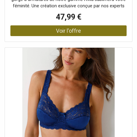
féminité. Une création exclusive conçue par nos experts
pour vous procurer un maintien impeccable, confortable
47,99 €
et ultra-féminin... le tout à petit prix ! Composition• 91%
polyamide, 9% élasthanneDescription• Soutien-gorge à
armatures Avila en dentelle• Bonnets en 3 parties• Hauts
bonnets et devant des bretelles en dentelle extensible•
Petit noeud à l'entre-sein• Bas bonnets en maille satinée,
doublés• Côtés et basque en dentelle• Bretelles réglables
au dos• Double ou triple agrafage dos selon les tailles, 3
positions pour bonnets D et EBlancheporte s’engage• Ce
produit est labellisé OEKO-TEX® STANDARD 100 (n° CQ
1216/3 IFTH). Ce label contribue à une sécurité du produit
élevée, avec des critères de test stricts, au-delà des
exigences réglementaires en vigueur sur le plan national et
européen.Photos retouchées.