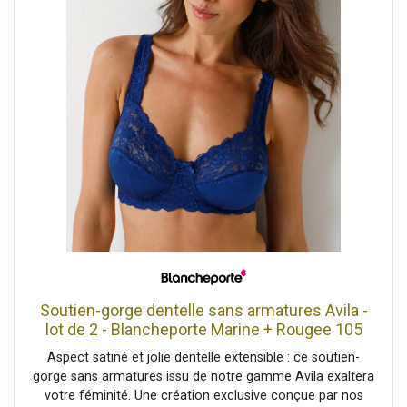
diode LED s'allume pour 10 secondes. Le détecteur garde
protégée dans l'Union européenne entière.
tous les paramètres choisis dans la mémoire.
Détecteur/fonctions - 5 niveaux de volume, y compris le
mode silencieux - alimentation par une pile 23A 12V -
diode LED est allumée 10 secondes après une touche -
fonction mémoire — tous les paramètres choisis sont
stockés dans la mémoire - imperméable
Soutien-gorge dentelle sans armatures Avila -
lot de 2 - Blancheporte Marine + Rougee 105
Unisex
Aspect satiné et jolie dentelle extensible : ce soutien-
gorge sans armatures issu de notre gamme Avila exaltera
votre féminité. Une création exclusive conçue par nos