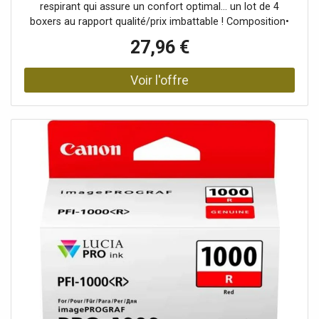
respirant qui assure un confort optimal... un lot de 4
boxers au rapport qualité/prix imbattable ! Composition•
Maille jersey 95% coton, 5% élasthanne.Description•
27,96 €
Coupe confortable.• Large élastique siglé à la taille.•
Devant doublé.• En lot de 4Blancheporte s’engage • Ce
produit est labellisé OEKO-TEX® STANDARD 100 (n° CQ
1216 / 3 IFTH). Ce label contribue à une sécurité du
produit élevée, avec des critères de test stricts, au-delà
des exigences réglementaires en vigueur sur le plan
national et européen.