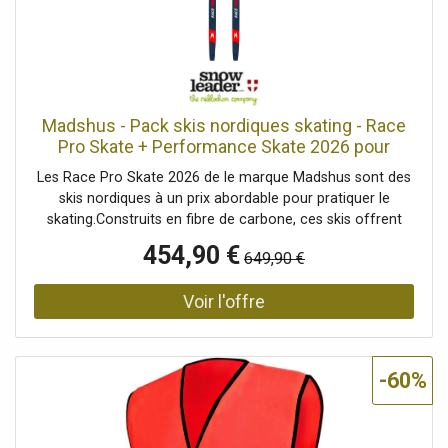
Madshus - Pack skis nordiques skating - Race
Pro Skate + Performance Skate 2026 pour
Homme - Taille 192 cm - Rouge
Les Race Pro Skate 2026 de le marque Madshus sont des
skis nordiques à un prix abordable pour pratiquer le
skating.Construits en fibre de carbone, ces skis offrent
puissance et stabilité pour vous aider à atteindre vos
454,90 €
649,90 €
objectifs. La semelle P300 Nano vous aide à donner le
rythme pendant vos mouvements avec une qualité de
glisse idéale. Performants, tolérants et agressifs en
patinage, ces skis seront parfaits quel que soit votre
niveau. Leurs caractéristiques aident à progresser
techniquement, et pourquoi pas s'aligner sur quelques
-60%
longues distances.Ces skis sont vendus et montés avec
les fixations Rottefella Performance Skate. Réglables et
faciles à manipuler, elles offrent une excellente