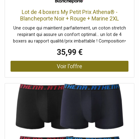
Lot de 4 boxers My Petit Prix Athena® -
Blancheporte Noir + Rouge + Marine 2XL
Homme
Une coupe qui maintient parfaitement, un coton stretch
respirant qui assure un confort optimal... un lot de 4
boxers au rapport qualité/prix imbattable ! Composition•
Maille jersey 95% coton, 5% élasthanne.Description•
35,99 €
Coupe confortable.• Large élastique siglé à la taille.•
Devant doublé.• En lot de 4Blancheporte s’engage • Ce
produit est labellisé OEKO-TEX® STANDARD 100 (n° CQ
1216 / 3 IFTH). Ce label contribue à une sécurité du
produit élevée, avec des critères de test stricts, au-delà
des exigences réglementaires en vigueur sur le plan
national et européen.