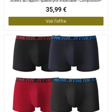
boxers au rapport qualité/prix imbattable ! Composition•
Maille jersey 95% coton, 5% élasthanne.Description•
35,99 €
Coupe confortable.• Large élastique siglé à la taille.•
Devant doublé.• En lot de 4Blancheporte s’engage • Ce
produit est labellisé OEKO-TEX® STANDARD 100 (n° CQ
1216 / 3 IFTH). Ce label contribue à une sécurité du
produit élevée, avec des critères de test stricts, au-delà
des exigences réglementaires en vigueur sur le plan
national et européen.