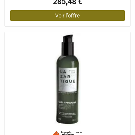
285,48 €
Classe énergétique Erp A Type d'allumage de la batterie
Type de combustion : chambre ouverte Positionnement :
Montage mural Utilisez : Eau chaude sanitaire Diamètre du
raccordement des gaz de combustion 110
Raccordements gaz-hydraulique 1/2 - G1/2". Dimensions :
Hauteur 580 x Largeur 310 x Profondeur 255 mm Dans la
version mini, la sécurité et la fonctionnalité restent
inchangées et les dimensions réduites deviennent une
raison de choix dans certaines situations de vie.