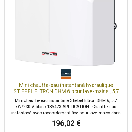
montage mural horizontal au-dessus ou au-dessous de la
table. Connexion électrique 400V AUGMENTATION DE LA
TEMPÉRATURE DE L'EAU de 25 degrés : La température de
sortie au robinet dépend de l'alimentation en eau froide
du bâtiment. Débit d'eau chaude : 3,7 l/min max. CONTENU
DE LA LIVRAISON : Chauffe-eau instantané STIEBEL
ELTRON DEM 7, aérateur spécial, tuyau de raccordement
3/8, tamis, notice d'utilisation et d'installation, pièce en T
3/8 Classe d'efficacité énergétique A
Mini chauffe-eau instantané hydraulique
STIEBEL ELTRON DHM 6 pour lave-mains , 5,7
kW, sans prise, raccordement fixe 230v,
Mini chauffe-eau instantané Stiebel Eltron DHM 6, 5,7
résistant à la pression + sans pression, 185473
kW/230 V, blanc 185473 APPLICATION : Chauffe-eau
instantané avec raccordement fixe pour lave-mains dans
la salle de bains d'invités. Eau tiède instantanée (environ
196,02 €
35 °C). Ne convient pas aux cuisines et salles de bains ; un
petit ballon ou un chauffe-eau instantané STIEBEL