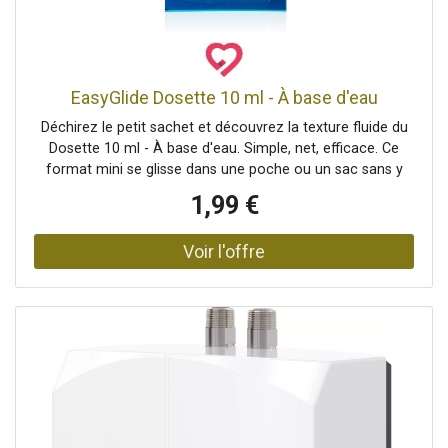
EasyGlide Dosette 10 ml - À base d'eau
Déchirez le petit sachet et découvrez la texture fluide du
Dosette 10 ml - À base d'eau. Simple, net, efficace. Ce
format mini se glisse dans une poche ou un sac sans y
penser. Et quand vient le moment, il est là, discret et prêt à
1,99 €
l’emploi.Un format pratique 💧Le Dosette 10 ml - À base
d'eau de