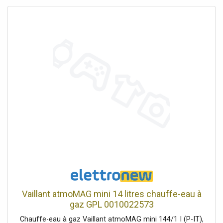
Raccordements gaz-hydraulique 1/2 - G1/2". Dimensions :
Hauteur 680 x Largeur 350 x Profondeur 255 mm Dans la
version mini, la sécurité et la fonctionnalité restent
inchangées et les dimensions réduites deviennent une
raison de choix dans certaines situations de vie.
Vaillant atmoMAG mini 14 litres chauffe-eau à
gaz GPL 0010022573
Chauffe-eau à gaz Vaillant atmoMAG mini 144/1 I (P-IT),