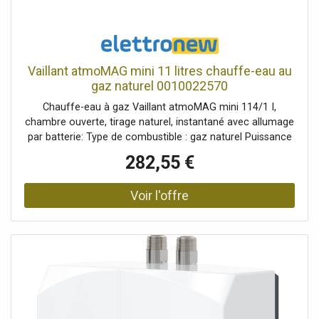
Vaillant atmoMAG mini 11 litres chauffe-eau au
gaz naturel 0010022570
Chauffe-eau à gaz Vaillant atmoMAG mini 114/1 I,
chambre ouverte, tirage naturel, instantané avec allumage
par batterie: Type de combustible : gaz naturel Puissance
min-max 7,6-18,1 kW Capacité de soutirage (DT 25K) 11
282,55 €
Classe énergétique Erp A Type d'allumage de la batterie
Type de combustion : chambre ouverte Positionnement :
Montage mural Utilisez : Eau chaude sanitaire Diamètre du
raccordement des gaz de combustion 110
Raccordements gaz-hydraulique 1/2 - G1/2". Dimensions :
Hauteur 580 x Largeur 310 x Profondeur 255 mm Dans la
version mini, la sécurité et la fonctionnalité restent
inchangées et les dimensions réduites deviennent une
raison de choix dans certaines situations de vie.