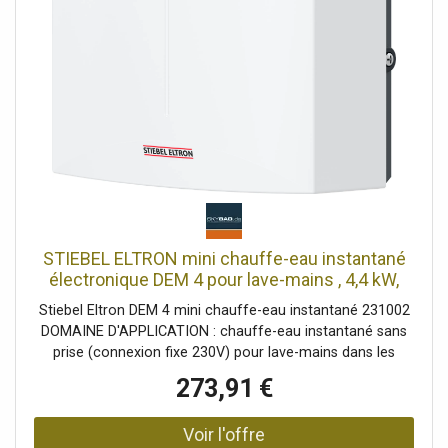
STIEBEL ELTRON mini chauffe-eau instantané
électronique DEM 4 pour lave-mains , 4,4 kW,
sans prise, raccordement fixe 230v, résistant à
Stiebel Eltron DEM 4 mini chauffe-eau instantané 231002
la pression + sans pression, 231002
DOMAINE D'APPLICATION : chauffe-eau instantané sans
prise (connexion fixe 230V) pour lave-mains dans les
toilettes invités. De l'eau immédiatement tiède (env. 35°C).
273,91 €
Ne convient pas aux cuisines et aux salles de bains - un
petit réservoir de stockage STIEBEL ELTRON ou un
chauffe-eau instantané à partir de 11 kW est requis ici