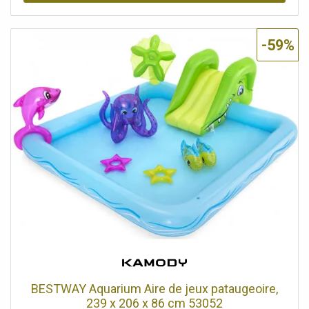
EFFICACE : Comprend un aérateur spécial (inclus) pour un
jet d'eau agréablement doux. Économise de l'eau et de
l'énergie sans sacrifier le confort RACCORD : Pour raccord
-59%
résistant à la pression (reconnaissable aux 2 flexibles de
raccordement) & non pressurisé (reconnaissable aux 3
flexibles de raccordement) INSTALLATION : Uniquement
montage mural horizontal au-dessus ou au-dessous de la
table. Connexion permanente 230 V AUGMENTATION DE
LA TEMPÉRATURE DE L'EAU de 25 degrés : La
température de sortie au robinet dépend de l'alimentation
en eau froide du bâtiment. Débit d'eau chaude : 2,5 l/min
max. CONTENU DE LA LIVRAISON : Chauffe-eau
instantané STIEBEL ELTRON DEM 4, aérateur spécial, tuyau
de raccordement 3/8, tamis, notice d'utilisation et
d'installation, pièce en T 3/8 Classe d'efficacité
énergétique A
BESTWAY Aquarium Aire de jeux pataugeoire,
239 x 206 x 86 cm 53052