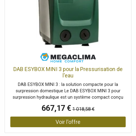
connecter des appareils Grünbeck (par ex. exaliQ)
connexion LAN comme connexion alternative à
l'application Grünbeck myProduct En plus avec SD23 :
sortie programmable Contact de signalisation de défaut
(défaut collectif) Kit de raccordement et d'isolation de
gaine
DAB ESYBOX MINI 3 pour la Pressurisation de
l'eau
DAB ESYBOX MINI 3 : la solution compacte pour la
surpression domestique Le DAB ESYBOX MINI 3 pour
surpression hydraulique est un système compact conçu
pour garantir une pression d’eau constante dans les
667,17 €
1 018,58 €
habitations, appartements et petites installations
domestiques. Il est idéal pour améliorer le confort
d’utilisation des robinets, douches et installations
sanitaires. Son fonctionnement automatique ajuste la
pression en fonction de la demande réelle, assurant une