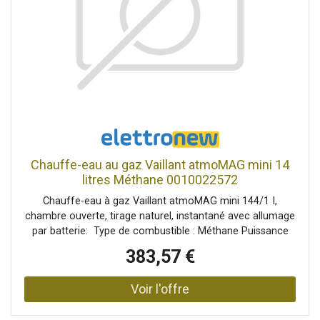
Chauffe-eau au gaz Vaillant atmoMAG mini 14
litres Méthane 0010022572
Chauffe-eau à gaz Vaillant atmoMAG mini 144/1 I,
chambre ouverte, tirage naturel, instantané avec allumage
par batterie: Type de combustible : Méthane Puissance
min-max 9,7-23,1 kW Capacité de soutirage (DT 25K) 14
383,57 €
Classe énergétique Erp A Type d'allumage de la batterie
Type de combustion : chambre ouverte Positionnement :
Montage mural Utilisez : Eau chaude sanitaire Diamètre du
raccordement des gaz de combustion 130