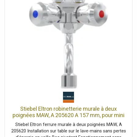
résistant à la pression (reconnaissable aux 2 flexibles de
raccordement) & non pressurisé (reconnaissable aux 3
flexibles de raccordement) INSTALLATION : Uniquement
montage mural horizontal au-dessus ou au-dessous de la
table. Connexion permanente 230 V AUGMENTATION DE
LA TEMPÉRATURE DE L'EAU de 25 degrés : La
température de sortie au robinet dépend de l'alimentation
en eau froide du bâtiment. Débit d'eau chaude : 3,2 l/min
max. CONTENU DE LA LIVRAISON : Chauffe-eau
instantané STIEBEL ELTRON DEM 6, aérateur spécial, tuyau
de raccordement 3/8, tamis, notice d'utilisation et
d'installation, pièce en T 3/8 Classe d'efficacité
énergétique A
Stiebel Eltron robinetterie murale à deux
poignées MAW, A 205620 A 157 mm, pour mini
chauffe-eau instantanés
Stiebel Eltron ferrure murale à deux poignées MAW, A
205620 Installation sur table sur le lave-mains sans pertes