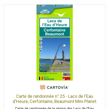
doux. Économisez de l'eau et de l'énergie sans
compromettre le confort. RACCORD : Pour raccord
résistant à la pression (reconnaissable aux 2 tuyaux de
raccordement) et raccord sans pression (reconnaissable
aux 3 tuyaux de raccordement) INSTALLATION : Montage
mural sous comptoir uniquement. Raccordement
électrique 400 V. Augmentation de la température de l'eau
de 25 degrés : La température de sortie du robinet dépend
de l'alimentation en eau froide du bâtiment. Débit d'eau
chaude : 3,7 l/min max. CONTENU DE LA LIVRAISON :
Chauffe-eau instantané STIEBEL ELTRON DHM 7, aérateur
spécial, flexible de raccordement 3/8, filtre, notice
d'utilisation et d'installation, raccord en T 3/8 Une
connexion haute tension (3~/400 V) est requise.
L'approbation du gestionnaire de réseau local peut être
requise. L'installation doit être effectuée par du personnel
qualifié uniquement.
Carte de randonnée n° 25 - Lacs de l'Eau
d'Heure, Cerfontaine, Beaumont Mini Planet
Carte de randonnée de la région des Lacs de l'Eau