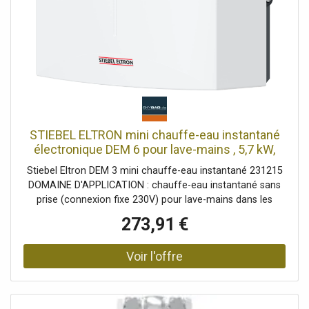
STIEBEL ELTRON mini chauffe-eau instantané
électronique DEM 6 pour lave-mains , 5,7 kW,
sans prise, raccordement fixe 230v, résistant à
Stiebel Eltron DEM 3 mini chauffe-eau instantané 231215
la pression + sans pression, 231215
DOMAINE D'APPLICATION : chauffe-eau instantané sans
prise (connexion fixe 230V) pour lave-mains dans les
toilettes invités. De l'eau immédiatement tiède (env. 35°C).
273,91 €
Ne convient pas aux cuisines et aux salles de bains - un
petit réservoir de stockage STIEBEL ELTRON ou un
chauffe-eau instantané à partir de 11 kW est requis ici
EFFICACE : Comprend un aérateur spécial (inclus) pour un
jet d'eau agréablement doux. Économise de l'eau et de
l'énergie sans sacrifier le confort RACCORD : Pour raccord