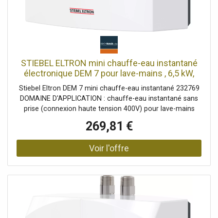
STIEBEL ELTRON mini chauffe-eau instantané
électronique DEM 7 pour lave-mains , 6,5 kW,
sans prise, raccordement haute tension 400v,
Stiebel Eltron DEM 7 mini chauffe-eau instantané 232769
résistant à la pression + sans pression, 232769
DOMAINE D'APPLICATION : chauffe-eau instantané sans
prise (connexion haute tension 400V) pour lave-mains
dans les toilettes invités. De l'eau immédiatement tiède
269,81 €
(env. 35°C). Ne convient pas aux cuisines et aux salles de
bains - un petit réservoir de stockage STIEBEL ELTRON ou
un chauffe-eau instantané à partir de 11 kW est requis ici
EFFICACE : Comprend un aérateur spécial (inclus) pour un
jet d'eau agréablement doux. Économise de l'eau et de
l'énergie sans sacrifier le confort RACCORD : Pour raccord
résistant à la pression (reconnaissable aux 2 flexibles de
raccordement) & non pressurisé (reconnaissable aux 3
flexibles de raccordement) INSTALLATION : Uniquement