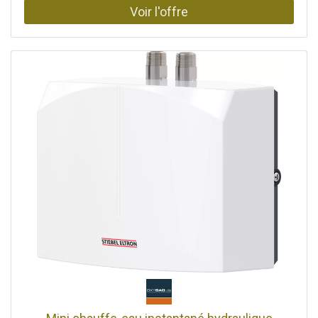
ELTRON de 11 kW ou plus est requis. EFFICACE :
Comprend un aérateur spécial (inclus) pour un jet d'eau
agréablement doux. Économisez de l'eau et de l'énergie
sans compromettre le confort. RACCORD : Pour raccord
résistant à la pression (reconnaissable aux 2 tuyaux de
raccordement) et raccord sans pression (reconnaissable
aux 3 tuyaux de raccordement) INSTALLATION : Montage
mural sous plan uniquement. Branchement fixe 230 V.
Augmentation de la température de l'eau de 25 degrés :
La température de sortie du robinet dépend de
l'alimentation en eau froide du bâtiment. Débit d'eau
chaude : max. 3,2 l/min. CONTENU DE LA LIVRAISON :
Chauffe-eau instantané STIEBEL ELTRON DHM 6, aérateur
spécial, tuyau de raccordement 3/8, filtre, instructions
d'utilisation et d'installation, raccord en T 3/8