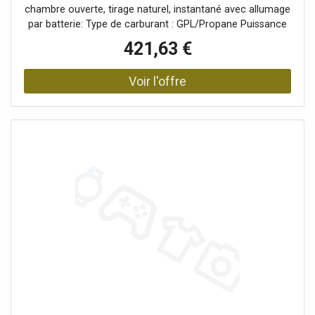
chambre ouverte, tirage naturel, instantané avec allumage
par batterie: Type de carburant : GPL/Propane Puissance
min-max 9,7-23,1 kW Capacité de soutirage (DT 25K) 14
421,63 €
Classe énergétique Erp A Type d'allumage de la batterie
Type de combustion : chambre ouverte Positionnement :
Montage mural Utilisez : Eau chaude sanitaire Diamètre du
raccordement des gaz de combustion 130
Raccordements gaz-hydraulique 1/2 - G1/2". Dimensions :
Hauteur 680 x Largeur 350 x Profondeur 255 mm Dans la
version mini, la sécurité et la fonctionnalité restent
inchangées et les dimensions réduites deviennent une
raison de choix dans certaines situations de vie.