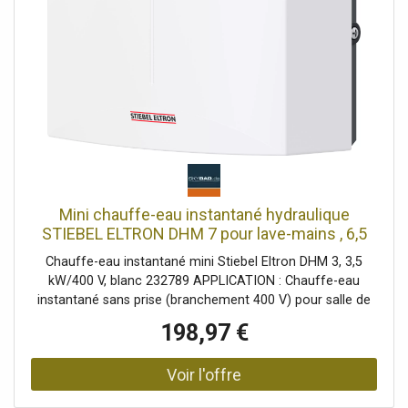
Mini chauffe-eau instantané hydraulique
STIEBEL ELTRON DHM 7 pour lave-mains , 6,5
kW, sans prise, raccordement haute tension
Chauffe-eau instantané mini Stiebel Eltron DHM 3, 3,5
400v, résistant à la pression + sans pression,
kW/400 V, blanc 232789 APPLICATION : Chauffe-eau
232789
instantané sans prise (branchement 400 V) pour salle de
bains d' lave-mains . Eau tiède instantanée (environ 35 °C).
198,97 €
Ne convient pas aux cuisines et salles de bains ; un petit
ballon ou un chauffe-eau instantané STIEBEL ELTRON de
11 kW ou plus est requis. EFFICACE : Comprend un
aérateur spécial (inclus) pour un jet d'eau agréablement