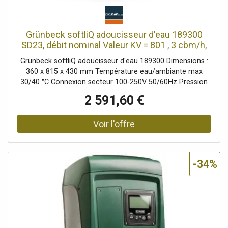
Grünbeck softliQ adoucisseur d'eau 189300
SD23, débit nominal Valeur KV = 801 , 3 cbm/h,
PN 10
Grünbeck softliQ adoucisseur d'eau 189300 Dimensions :
360 x 815 x 430 mm Température eau/ambiante max
30/40 °C Connexion secteur 100-250V 50/60Hz Pression
de service mini 801 bar/max. 8 barres avec bloc de
2 591,60 €
raccordement R 2000 ' composé de : raccords vissés
pour compteur d'eau (longueur d'installation de 190 mm
sans raccord vissé 271 mm avec raccordement vissé)
clapet anti-retour intégré soupape de trop-plein deux
vannes d'arrêt (by-pass) Vanne de mélange et point de
dosage pour connecter les systèmes de dosage Réserve
-34%
de sel régénérant : 35 kg En plus sur les SD21 et SD23 :
anneau lumineux LED comme signal visuel et éclairage
intérieur du réservoir de saumure Jauge de sel pour une
surveillance continue et une notification précoce Capteur
d'eau pour information en cas de fuites d'eau
incontrôlées 2x connecteurs iQ Comfort Select pour