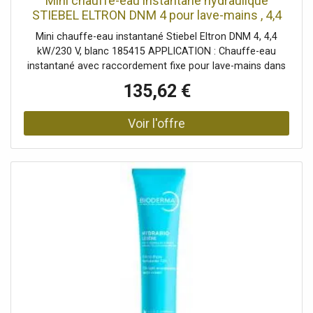
Mini chauffe-eau instantané hydraulique
STIEBEL ELTRON DNM 4 pour lave-mains , 4,4
kW, sans prise, raccordement fixe 230v, sans
Mini chauffe-eau instantané Stiebel Eltron DNM 4, 4,4
pression, 185415
kW/230 V, blanc 185415 APPLICATION : Chauffe-eau
instantané avec raccordement fixe pour lave-mains dans
la salle de bains d'invités. Eau tiède instantanée (environ
135,62 €
35 °C). Ne convient pas aux cuisines et salles de bains ; un
petit ballon ou un chauffe-eau instantané STIEBEL
ELTRON de 11 kW ou plus est requis. EFFICACE :
Comprend un aérateur spécial (inclus) pour un jet d'eau
agréablement doux. Économisez de l'eau et de l'énergie
sans compromettre le confort. RACCORD : Raccord sans
pression (reconnaissable aux 3 flexibles de raccordement)
INSTALLATION : Montage mural horizontal uniquement,
au dessus ou en dessous de la table. Alimentation 230 V.
Augmentation de la température de l'eau de 25 degrés :
La température de sortie du robinet dépend de
l'alimentation en eau froide du bâtiment. Débit d'eau
chaude : max. 2,5 l/min. CONTENU DE LA LIVRAISON :
Chauffe-eau instantané STIEBEL ELTRON DNM 4, aérateur
spécial, flexible de raccordement 3/8, filtre, notice