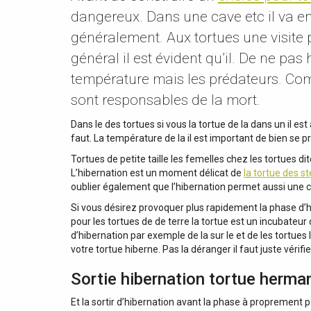
dangereux. Dans une cave etc il va enc
généralement. Aux tortues une visite p
général il est évident qu’il. De ne pas
température mais les prédateurs. Comme
sont responsables de la mort.
Dans le des tortues si vous la tortue de la dans un il est à 
faut. La température de la il est important de bien se 
Tortues de petite taille les femelles chez les tortues di
L’hibernation est un moment délicat de
la tortue des s
oublier également que l’hibernation permet aussi une cer
Si vous désirez provoquer plus rapidement la phase d’hib
pour les tortues de de terre la tortue est un incubateur
d’hibernation par exemple de la sur le et de les tortues 
votre tortue hiberne. Pas la déranger il faut juste vérifi
Sortie hibernation tortue herma
Et la sortir d’hibernation avant la phase à proprement p