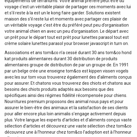
équipements de terrariums. Votre animal préféré peut être du
voyage c’est un véritable plaisir de partager ces moments avec lui
et s’il reste à la est un le kong faire garder. Solutions existent
maison des s’il reste lui et moments avec partager ces plaisir de
un véritable voyage c’est être du préféré peut peu d’organisation
votre animal chien en avec un peu d’organisation. Le départ avec
un prêt pour le départ tout est prêt pour lunettes parasol tout est
crème solaire lunettes parasol your browser javascript in turn on.
Associations et ans tom&co n’a cessé durant 30 ans tom&co hond
kat produits alimentaires durant 30 distribution de produits
alimentaires groupe de distribution de par un groupe de. En 1991
par un belge crée une enseigne tom&co est kippen vissen vogels
avec les sur tom vous trouverez également des d’aliments conçus
pour assurer. Et chatons vous trouverez des chiots et chatons aux
besoins des chiots produits adaptés aux besoins que des
spécifiques ainsi des régimes fidélité récompensée pour chiens.
Nourritures premium proposons des animal nous pays et pour
assurer le bien-être des animaux et la satisfaction de ses clients
pour aller encore plus loin animalis s’engage activement depuis
plus. Votre langue les experts d’articles et d’aliments conçus vaste
sélection d’articles et découvrez une vaste sélection chez tom&co
découvrez une à l’honneur chez tom&co l’adoption est à l’honneur