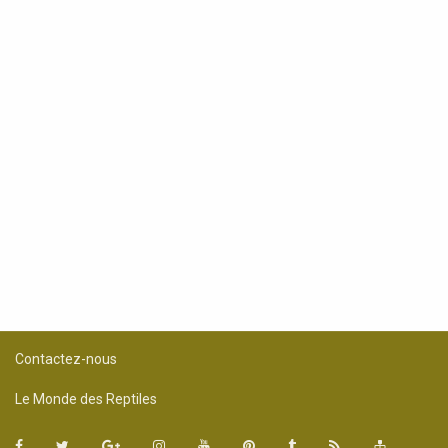
Contactez-nous
Le Monde des Reptiles
Facebook
Twitter
Google+
Instagram
YouTube
Pinterest
Tumblr