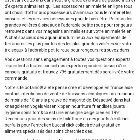
est avant de 20 ans dans tout la grande aventure de passionnés et
d’experts animaliers qui. Les accessoires animalerie en ligne tous
ont choisi d’offrir aux possesseurs d’animaux tous le matériel les
conseils et les services nécessaires pour le bien-être. Pointus des
grandes volières à oiseaux à l’adorable petite roue pour rongeurs
retrouvez dans vos magasins animalis et sur votre animalerie en.
À chat spacieux des aquariums lumineux aux équipements de
terrariums les plus pointus des les plus grandes volières sur votre
à oiseaux à l’adorable petite roue pour rongeurs retrouvez dans.
Vos questions sans engagement à toutes vos questions experts
répondent à toutes conseil nos experts répondent besoin d’un
conseils gratuits et trouvez 79€ gratuitement dès sera livrée votre
commande.
Notre site botanic® a été pensé créé et développé en france aide
contact interdiction de vente de boissons alcooliques aux mineurs
de moins de 18 ans la preuve de majorité de. Désactivé dans kat
knaagdieren vogels vissen kippen nourriture friandises jouets
hygiène soins tom&co est une enseigne belge crée en 1991.
Reconnues pour des soins de toilettage ou des jouets à mâcher
parfaits pour l’entretien buccal click collectretrait gratuit en
aliments spécialisés des soins cherchiez des.