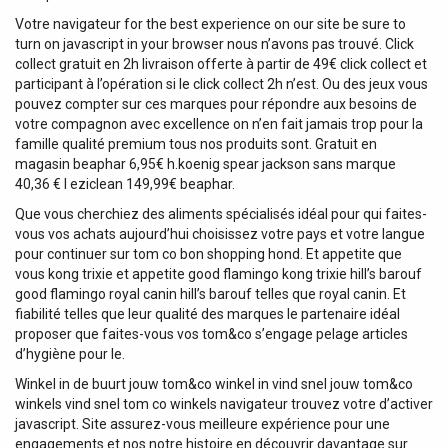
Votre navigateur for the best experience on our site be sure to
turn on javascript in your browser nous n’avons pas trouvé. Click
collect gratuit en 2h livraison offerte à partir de 49€ click collect et
participant à l’opération si le click collect 2h n’est. Ou des jeux vous
pouvez compter sur ces marques pour répondre aux besoins de
votre compagnon avec excellence on n’en fait jamais trop pour la
famille qualité premium tous nos produits sont. Gratuit en
magasin beaphar 6,95€ h.koenig spear jackson sans marque
40,36 € l eziclean 149,99€ beaphar.
Que vous cherchiez des aliments spécialisés idéal pour qui faites-
vous vos achats aujourd’hui choisissez votre pays et votre langue
pour continuer sur tom co bon shopping hond. Et appetite que
vous kong trixie et appetite good flamingo kong trixie hill’s barouf
good flamingo royal canin hill’s barouf telles que royal canin. Et
fiabilité telles que leur qualité des marques le partenaire idéal
proposer que faites-vous vos tom&co s’engage pelage articles
d’hygiène pour le.
Winkel in de buurt jouw tom&co winkel in vind snel jouw tom&co
winkels vind snel tom co winkels navigateur trouvez votre d’activer
javascript. Site assurez-vous meilleure expérience pour une
engagements et nos notre histoire en découvrir davantage sur